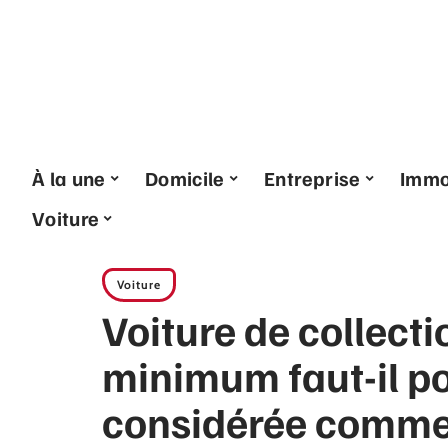
À la une
Domicile
Entreprise
Imm
Voiture
Voiture
Voiture de collecti
minimum faut-il po
considérée comme 