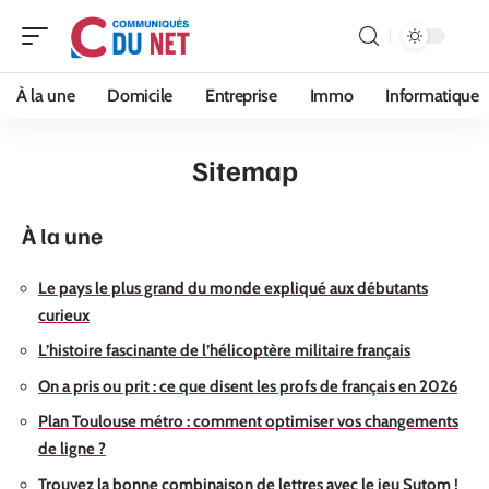
À la une
Domicile
Entreprise
Immo
Informatique
Sitemap
À la une
Le pays le plus grand du monde expliqué aux débutants
curieux
L’histoire fascinante de l’hélicoptère militaire français
On a pris ou prit : ce que disent les profs de français en 2026
Plan Toulouse métro : comment optimiser vos changements
de ligne ?
Trouvez la bonne combinaison de lettres avec le jeu Sutom !