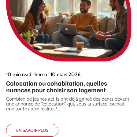
10 min read
Immo
10 mars 2026
7
Colocation ou cohabitation, quelles
A
nuances pour choisir son logement
é
Combien de jeunes actifs ont déjà grincé des dents devant
L
une annonce de “colocation” qui, sous la surface, cachait
l
une toute autre réalité ?
…
r
EN SAVOIR PLUS