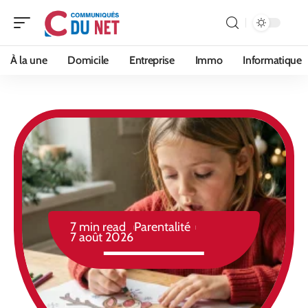
À la une
Domicile
Entreprise
Immo
Informatique
7 min read
Parentalité
7 août 2026