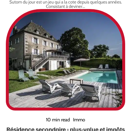
Sutom du jour est un jeu qui a la cote depuis quelques années.
Consistant à deviner
…
10 min read
Immo
Résidence secondaire : plus-value et impôts