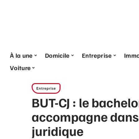
À la une
Domicile
Entreprise
Imm
Voiture
Entreprise
BUT-CJ : le bachelo
accompagne dans v
juridique