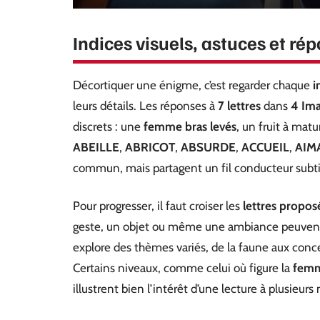
Indices visuels, astuces et r
Décortiquer une énigme, c’est regarder chaque
i
leurs détails. Les réponses à
7 lettres
dans
4 Ima
discrets : une
femme bras levés
, un fruit à matu
ABEILLE
,
ABRICOT
,
ABSURDE
,
ACCUEIL
,
AIM
commun, mais partagent un fil conducteur subti
Pour progresser, il faut croiser les
lettres propos
geste, un objet ou même une ambiance peuvent o
explore des thèmes variés, de la faune aux concep
Certains niveaux, comme celui où figure la
femm
illustrent bien l’intérêt d’une lecture à plusieur