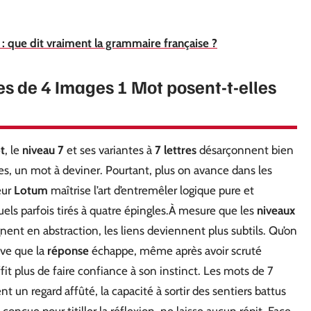
 que dit vraiment la grammaire française ?
es de 4 Images 1 Mot posent-t-elles
t
, le
niveau 7
et ses variantes à
7 lettres
désarçonnent bien
es, un mot à deviner. Pourtant, plus on avance dans les
eur
Lotum
maîtrise l’art d’entremêler logique pure et
ls parfois tirés à quatre épingles.À mesure que les
niveaux
nent en abstraction, les liens deviennent plus subtils. Qu’on
ive que la
réponse
échappe, même après avoir scruté
suffit plus de faire confiance à son instinct. Les mots de 7
nt un regard affûté, la capacité à sortir des sentiers battus
conçue pour titiller la réflexion, ne laisse aucun répit. Face