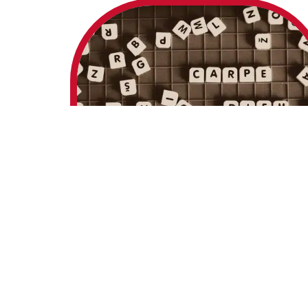
4 min read
À la une
Trouvez la bonne combinaison d
lettres avec le jeu Sutom !
Sutom du jour est un jeu qui a la cote depuis quel