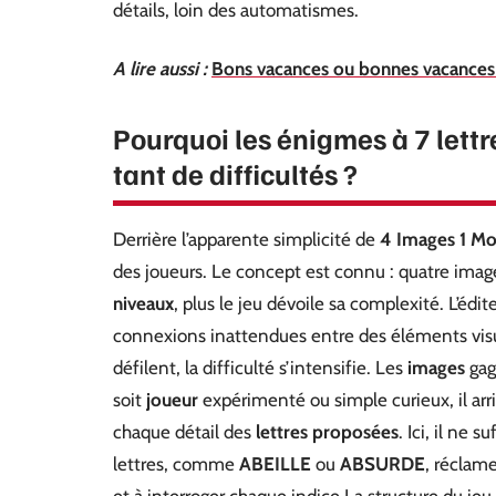
détails, loin des automatismes.
A lire aussi :
Bons vacances ou bonnes vacances :
Pourquoi les énigmes à 7 lettr
tant de difficultés ?
Derrière l’apparente simplicité de
4 Images 1 Mo
des joueurs. Le concept est connu : quatre imag
niveaux
, plus le jeu dévoile sa complexité. L’édit
connexions inattendues entre des éléments visue
défilent, la difficulté s’intensifie. Les
images
gag
soit
joueur
expérimenté ou simple curieux, il arr
chaque détail des
lettres proposées
. Ici, il ne 
lettres, comme
ABEILLE
ou
ABSURDE
, réclame
et à interroger chaque indice.La structure du jeu, 