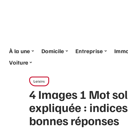
À la une
Domicile
Entreprise
Imm
Voiture
Loisirs
4 Images 1 Mot solu
expliquée : indices
bonnes réponses