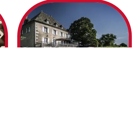
10 min read
Immo
e
Résidence secondaire : plus-value et
impôts
ques
Une résidence secondaire est par définition un