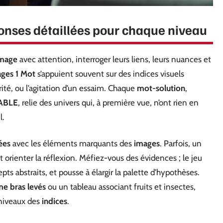
éponses détaillées pour chaque niveau
mage
avec attention, interroger leurs liens, leurs nuances et
ges 1 Mot
s’appuient souvent sur des indices visuels
rité, ou l’agitation d’un essaim. Chaque
mot-solution
,
ABLE
, relie des univers qui, à première vue, n’ont rien en
l.
ées
avec les éléments marquants des
images
. Parfois, un
rienter la réflexion. Méfiez-vous des évidences ; le jeu
ts abstraits, et pousse à élargir la palette d’hypothèses.
e bras levés
ou un tableau associant fruits et insectes,
s niveaux des
indices
.