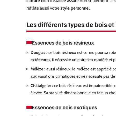
clôture
bien installée assure non seulement la
s
reflète aussi votre
style personnel
.
Les différents types de bois e
Essences de bois résineux
Douglas :
ce bois résineux est connu pour sa robu
extérieures
, il nécessite un entretien modéré et p
Mélèze :
aussi résineux, le mélèze est apprécié pou
aux variations climatiques et ne nécessite pas de
Châtaignier :
ce bois résineux est imputrescible, c
élevée. Sa stabilité dimensionnelle en fait un choi
Essences de bois exotiques